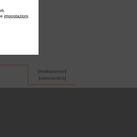
eb.
lle
impostazioni
.
[
mediapartner
]
[
videostudio1
]