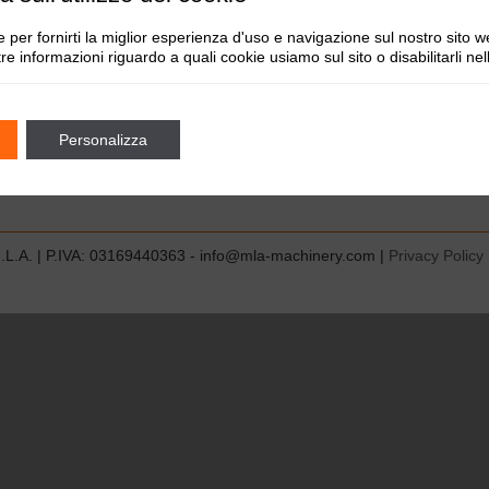
 per fornirti la miglior esperienza d'uso e navigazione sul nostro sito w
tre informazioni riguardo a quali cookie usiamo sul sito o disabilitarli ne
Personalizza
.L.A. | P.IVA: 03169440363 - info@mla-machinery.com |
Privacy Policy