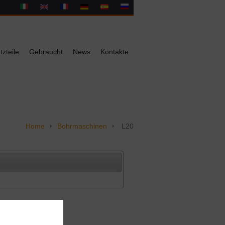
tzteile
Gebraucht
News
Kontakte
Home
Bohrmaschinen
L20