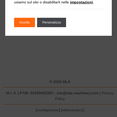
usiamo sul sito o disabilitarli nelle
impostazioni
.
Accetta
Personalizza
© 2026 MLA
M.L.A. | P.IVA: 03169440363 - info@mla-machinery.com |
Privacy
Policy
[
mediapartner
] [
videostudio1
]