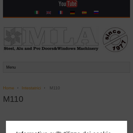
Home
Intestatrici
M110
M110